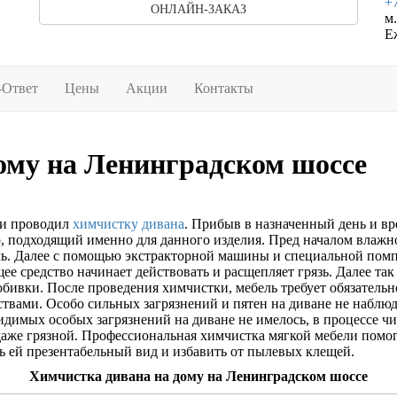
+7
ОНЛАЙН-ЗАКАЗ
м.
Е
-Ответ
Цены
Акции
Контакты
ому на Ленинградском шоссе
ии проводил
химчистку дивана
. Прибыв в назначенный день и вр
, подходящий именно для данного изделия. Пред началом влажно
ль. Далее с помощью экстракторной машины и специальной пом
щее средство начинает действовать и расщепляет грязь. Далее т
обивки. После проведения химчистки, мебель требует обязател
твами. Особо сильных загрязнений и пятен на диване не наблюд
идимых особых загрязнений на диване не имелось, в процессе ч
 даже грязной. Профессиональная химчистка мягкой мебели помог
ть ей презентабельный вид и избавить от пылевых клещей.
Химчистка дивана на дому на Ленинградском шоссе