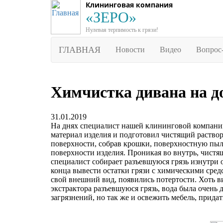
Клининговая компания
«ЗЕРО»
Нулевая терпимость к грязи!
ГЛАВНАЯ
Новости
Видео
Вопрос
Химчистка дивана на д
31.01.2019
На днях специалист нашей клининговой компан
материал изделия и подготовил чистящий раствор
поверхности, собрав крошки, поверхностную пы
поверхности изделия. Проникая во внутрь, чистя
специалист собирает разъевшуюся грязь изнутри 
конца вывести остатки грязи с химическими средс
свой внешний вид, появились потертости. Хоть в
экстрактора разъевшуюся грязь, вода была очень
загрязнений, но так же и освежить мебель, прида