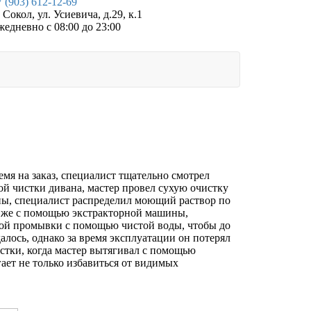
 (903) 612-12-69
 Сокол, ул. Усиевича, д.29, к.1
жедневно с 08:00 до 23:00
емя на заказ, специалист тщательно смотрел
й чистки дивана, мастер провел сухую очистку
пы, специалист распределил моющий раствор по
ак же с помощью экстракторной машины,
ьной промывки с помощью чистой воды, чтобы до
алось, однако за время эксплуатации он потерял
истки, когда мастер вытягивал с помощью
ает не только избавиться от видимых